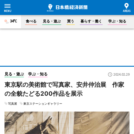
34°C
食べる
見る・遊ぶ
買う
暮らす・働く
学ぶ・知る
見る・遊ぶ
学ぶ・知る
2024.02.29
東京駅の美術館で写真家、安井仲治展 作家
の全貌たどる200作品を展示
写真展
東京ステーションギャラリー