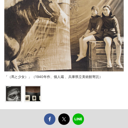
「（馬と少女）」（1940年作、個人蔵 、兵庫県立美術館寄託）