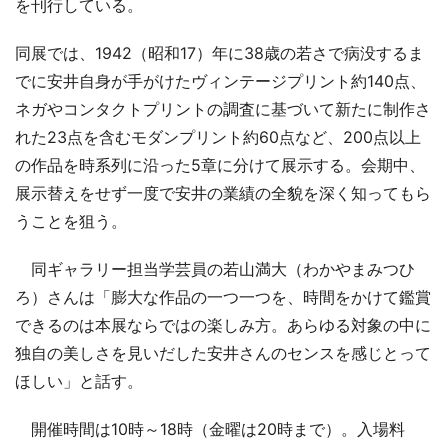
を刊行している。
同展では、1942（昭和17）年に38歳の若さで病没するま
でに安井自身が手がけたヴィンテージプリント約140点、
ネガやコンタクトプリントの調査に基づいて新たに制作さ
れた23点を含むモダンプリント約60点など、200点以上
の作品を時系列に沿った5章に分けて展示する。会期中、
展示替えをせず一度で安井の業績の全貌を深く知ってもら
うことを狙う。
同ギャラリー担当学芸員の若山満大（わかやまみつひ
ろ）さんは「膨大な作品の一つ一つを、時間をかけて鑑賞
できるのは本展ならではの楽しみ方。あらゆる対象の中に
独自の美しさを見いだした安井さんのセンスを感じとって
ほしい」と話す。
開催時間は10時～18時（金曜は20時まで）。入場料