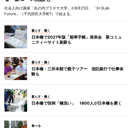
社会人向け講座「丸の内プラチナ大学」が8月21日、「3×3Lab
Future」（千代田区大手町1）で始まる。
暮らす・働く
日本橋で2027年版「能率手帳」発表会 新コミュ
ニティーサイト刷新も
暮らす・働く
日本橋・三井本館で親子ツアー 信託銀行で仕事体
験も
暮らす・働く
日本橋で恒例「橋洗い」 1800人が日本橋を磨く
食べる