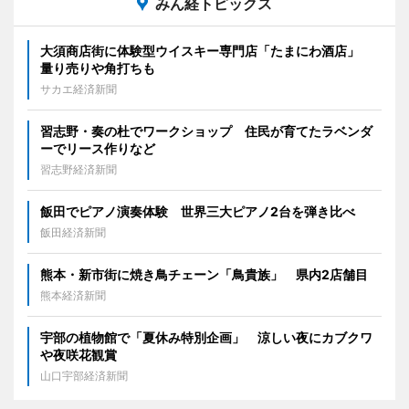
みん経トピックス
大須商店街に体験型ウイスキー専門店「たまにわ酒店」
量り売りや角打ちも
サカエ経済新聞
習志野・奏の杜でワークショップ 住民が育てたラベンダ
ーでリース作りなど
習志野経済新聞
飯田でピアノ演奏体験 世界三大ピアノ2台を弾き比べ
飯田経済新聞
熊本・新市街に焼き鳥チェーン「鳥貴族」 県内2店舗目
熊本経済新聞
宇部の植物館で「夏休み特別企画」 涼しい夜にカブクワ
や夜咲花観賞
山口宇部経済新聞