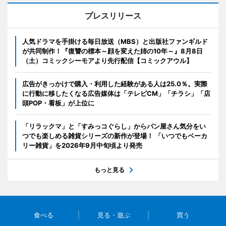
プレスリリース
人気ドラマを手掛ける毎日放送（MBS）と出版社ファンギルド
が共同制作！『復讐の標本～顔を変えた姉の10年～』8月8日
（土）コミックシーモアより先行配信【コミックアウル】
広告がきっかけで購入・利用した経験がある人は25.0％。実際
に行動に移したくなる広告媒体は「テレビCM」「チラシ」「店
頭POP・看板」が上位に
「リラックマ」と「すみっコぐらし」からパン屋さん気分をい
つでも楽しめる雑貨シリーズの新作が登場！ 「いつでもベーカ
リー雑貨」を2026年9月中旬頃より発売
もっと見る
食べる
見る・遊ぶ
買う