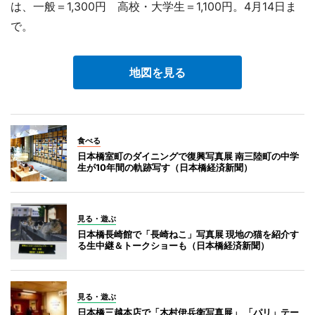
は、一般＝1,300円 高校・大学生＝1,100円。4月14日ま
で。
地図を見る
食べる
日本橋室町のダイニングで復興写真展 南三陸町の中学
生が10年間の軌跡写す（日本橋経済新聞）
見る・遊ぶ
日本橋長崎館で「長崎ねこ」写真展 現地の猫を紹介す
る生中継＆トークショーも（日本橋経済新聞）
見る・遊ぶ
日本橋三越本店で「木村伊兵衛写真展」 「パリ」テー