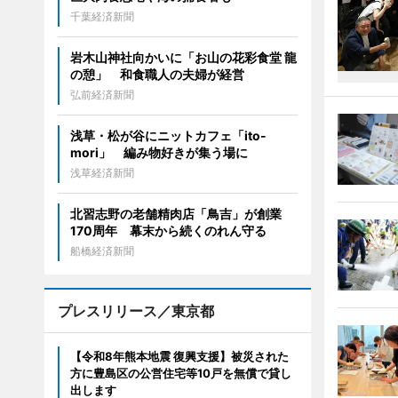
千葉経済新聞
岩木山神社向かいに「お山の花彩食堂 龍
の憩」 和食職人の夫婦が経営
弘前経済新聞
浅草・松が谷にニットカフェ「ito-
mori」 編み物好きが集う場に
浅草経済新聞
北習志野の老舗精肉店「鳥吉」が創業
170周年 幕末から続くのれん守る
船橋経済新聞
プレスリリース／東京都
【令和8年熊本地震 復興支援】被災された
方に豊島区の公営住宅等10戸を無償で貸し
出します