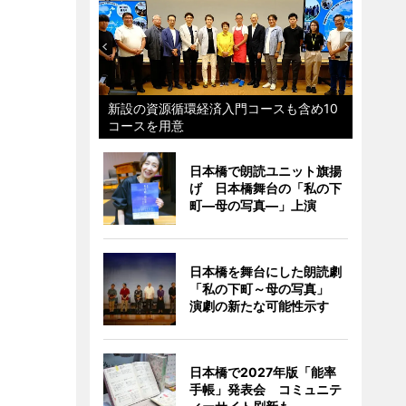
新設の資源循環経済入門コースも含め10
コースを用意
日本橋で朗読ユニット旗揚
げ 日本橋舞台の「私の下
町―母の写真―」上演
日本橋を舞台にした朗読劇
「私の下町～母の写真」
演劇の新たな可能性示す
日本橋で2027年版「能率
手帳」発表会 コミュニテ