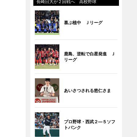
長崎日大が２回戦へ 高校野球
喜ぶ植中 Ｊリーグ
鹿島、逆転で白星発進 Ｊ
リーグ
あいさつされる悠仁さま
プロ野球・西武２―５ソフ
トバンク