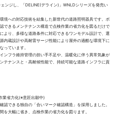
ェンジし、「DELINE(デライン)」WNLDシリーズを発売い
環境への対応技術を結集した新世代の道路照明器具です。ボ
認できるメンテナンス構造で点検作業の省力化を図るだけで
により、多様な道路条件に対応できるワンモデル設計で、選
源内蔵設計や高耐雷サージ性能により屋外の過酷な環境下に
なっています。
インフラ維持管理の担い手不足や、温暖化に伴う異常気象が
ンテナンスと・高耐候性能で、持続可能な道路インフラに貢
業省力化(※意匠出願中)
確認できる独自の「合いマーク確認構造」を採用しました。
間を大幅に省き、点検作業の省力化を図ります。