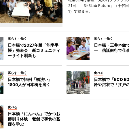
21日、「3×3Lab Future」（千
1）で始まる。
暮らす・働く
暮らす・働く
日本橋で2027年版「能率手
日本橋・三井本館
帳」発表会 新コミュニティ
ー 信託銀行で仕
ーサイト刷新も
暮らす・働く
食べる
日本橋で恒例「橋洗い」
日本橋で「ECO E
1800人が日本橋を磨く
鈴や浴衣で「江戸
食べる
日本橋「にんべん」でかつお
節削り体験 老舗で和食の基
礎を学ぶ