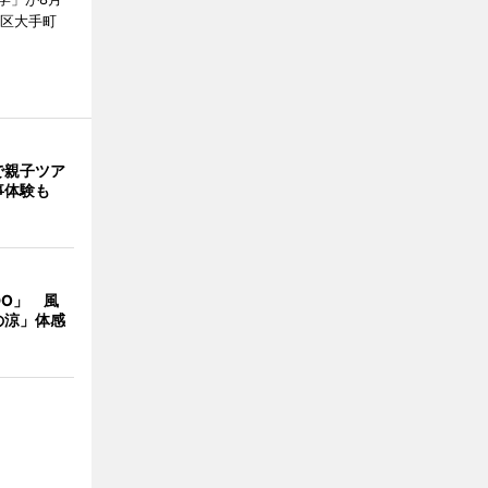
代田区大手町
で親子ツア
事体験も
DO」 風
の涼」体感