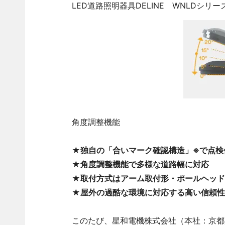
LED道路照明器具DELINE WNLDシリー
角度調整機能
★
独自の「合いマーク確認構造」※で点検
★
角度調整機能で多様な道路幅に対応
★
取付方式はアーム取付形・ポールヘッド
★
屋外の過酷な環境に対応する高い信頼性
このたび、星和電機株式会社（本社：京都