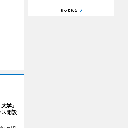
もっと見る
ナ大学」
ース開設
学」が8月