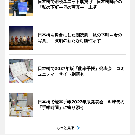
日本橋で朗読ユニット旗揚げ 日本橋舞台の
「私の下町―母の写真―」上演
日本橋を舞台にした朗読劇「私の下町～母の
写真」 演劇の新たな可能性示す
日本橋で2027年版「能率手帳」発表会 コミ
ュニティーサイト刷新も
日本橋で能率手帳2027年版発表会 AI時代の
「手帳時間」に寄り添う
もっと見る