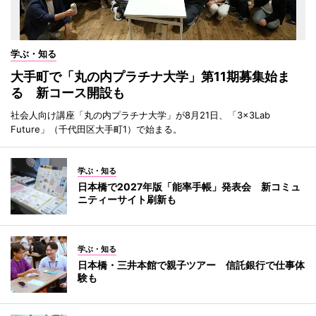
学ぶ・知る
大手町で「丸の内プラチナ大学」第11期募集始ま
る 新コース開設も
社会人向け講座「丸の内プラチナ大学」が8月21日、「3×3Lab
Future」（千代田区大手町1）で始まる。
学ぶ・知る
日本橋で2027年版「能率手帳」発表会 新コミュ
ニティーサイト刷新も
学ぶ・知る
日本橋・三井本館で親子ツアー 信託銀行で仕事体
験も