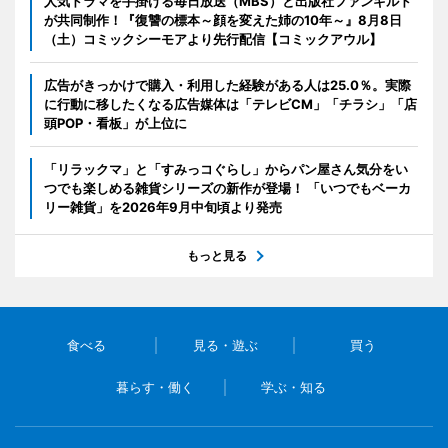
人気ドラマを手掛ける毎日放送（MBS）と出版社ファンギルド
が共同制作！『復讐の標本～顔を変えた姉の10年～』8月8日
（土）コミックシーモアより先行配信【コミックアウル】
広告がきっかけで購入・利用した経験がある人は25.0％。実際
に行動に移したくなる広告媒体は「テレビCM」「チラシ」「店
頭POP・看板」が上位に
「リラックマ」と「すみっコぐらし」からパン屋さん気分をい
つでも楽しめる雑貨シリーズの新作が登場！ 「いつでもベーカ
リー雑貨」を2026年9月中旬頃より発売
もっと見る
食べる
見る・遊ぶ
買う
暮らす・働く
学ぶ・知る