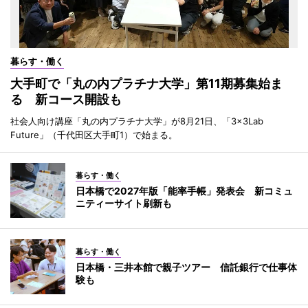
暮らす・働く
大手町で「丸の内プラチナ大学」第11期募集始ま
る 新コース開設も
社会人向け講座「丸の内プラチナ大学」が8月21日、「3×3Lab
Future」（千代田区大手町1）で始まる。
暮らす・働く
日本橋で2027年版「能率手帳」発表会 新コミュ
ニティーサイト刷新も
暮らす・働く
日本橋・三井本館で親子ツアー 信託銀行で仕事体
験も