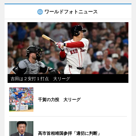
ワールドフォトニュース
吉田は２安打１打点 大リーグ
千賀の力投 大リーグ
高市首相靖国参拝「適切に判断」