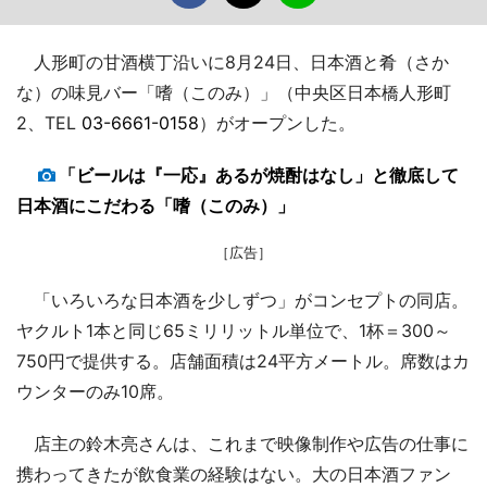
人形町の甘酒横丁沿いに8月24日、日本酒と肴（さか
な）の味見バー「嗜（このみ）」（中央区日本橋人形町
2、TEL
03-6661-0158
）がオープンした。
「ビールは『一応』あるが焼酎はなし」と徹底して
日本酒にこだわる「嗜（このみ）」
［広告］
「いろいろな日本酒を少しずつ」がコンセプトの同店。
ヤクルト1本と同じ65ミリリットル単位で、1杯＝300～
750円で提供する。店舗面積は24平方メートル。席数はカ
ウンターのみ10席。
店主の鈴木亮さんは、これまで映像制作や広告の仕事に
携わってきたが飲食業の経験はない。大の日本酒ファン