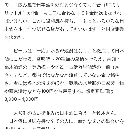
で、「飲み屋で日本酒を頼むと少なくても半合（90ミリ
リットル）か1合。もし口に合わなくても全部飲まなけれ
ばいけない」ことに違和感を持ち、「もっといろいろな日
本酒を少しずつ試せる店があってもいいはず」と同店開業
を決めた。
「ビールは『一応』あるが焼酎はなし」と徹底して日本
酒にこだわる。常時15～20種類の銘柄をそろえ、高知・
高木酒造の「豊乃梅」や佐賀・古伊万里酒造の「前（さ
き）」など、都内ではなかなか流通していない希少銘柄
も。肴には各地の珍味のほか、築地の水産卸の自家製干物
や西京漬けなどを100円から用意する。想定客単価は
3,000～4,000円。
「人形町の古い街並みは日本酒に合う」と鈴木さん。
「日本酒に興味を持つ全ての人に、新たな味との出合いを