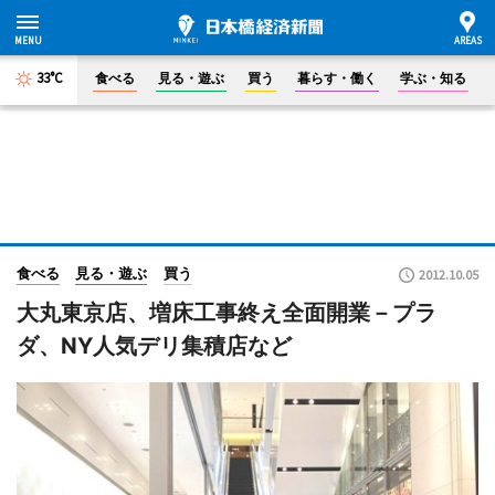
33°C
食べる
見る・遊ぶ
買う
暮らす・働く
学ぶ・知る
食べる
見る・遊ぶ
買う
2012.10.05
大丸東京店、増床工事終え全面開業－プラ
ダ、NY人気デリ集積店など