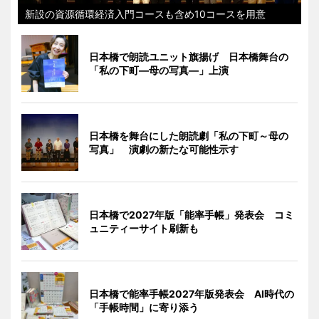
新設の資源循環経済入門コースも含め10コースを用意
日本橋で朗読ユニット旗揚げ 日本橋舞台の
「私の下町―母の写真―」上演
日本橋を舞台にした朗読劇「私の下町～母の
写真」 演劇の新たな可能性示す
日本橋で2027年版「能率手帳」発表会 コミ
ュニティーサイト刷新も
日本橋で能率手帳2027年版発表会 AI時代の
「手帳時間」に寄り添う