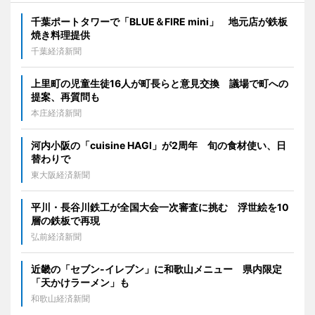
千葉ポートタワーで「BLUE＆FIRE mini」 地元店が鉄板
焼き料理提供
千葉経済新聞
上里町の児童生徒16人が町長らと意見交換 議場で町への
提案、再質問も
本庄経済新聞
河内小阪の「cuisine HAGI」が2周年 旬の食材使い、日
替わりで
東大阪経済新聞
平川・長谷川鉄工が全国大会一次審査に挑む 浮世絵を10
層の鉄板で再現
弘前経済新聞
近畿の「セブン-イレブン」に和歌山メニュー 県内限定
「天かけラーメン」も
和歌山経済新聞