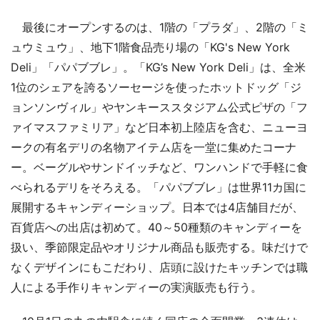
最後にオープンするのは、1階の「プラダ」、2階の「ミ
ュウミュウ」、地下1階食品売り場の「KG's New York
Deli」「パパブブレ」。「KG’s New York Deli」は、全米
1位のシェアを誇るソーセージを使ったホットドッグ「ジ
ョンソンヴィル」やヤンキーススタジアム公式ピザの「フ
ァイマスファミリア」など日本初上陸店を含む、ニューヨ
ークの有名デリの名物アイテム店を一堂に集めたコーナ
ー。ベーグルやサンドイッチなど、ワンハンドで手軽に食
べられるデリをそろえる。「パパブブレ」は世界11カ国に
展開するキャンディーショップ。日本では4店舗目だが、
百貨店への出店は初めて。40～50種類のキャンディーを
扱い、季節限定品やオリジナル商品も販売する。味だけで
なくデザインにもこだわり、店頭に設けたキッチンでは職
人による手作りキャンディーの実演販売も行う。