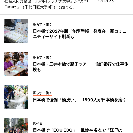
社会人向け講座「丸の内プラチナ大学」が8月21日、「3×3Lab
Future」（千代田区大手町1）で始まる。
暮らす・働く
日本橋で2027年版「能率手帳」発表会 新コミュ
ニティーサイト刷新も
暮らす・働く
日本橋・三井本館で親子ツアー 信託銀行で仕事体
験も
暮らす・働く
日本橋で恒例「橋洗い」 1800人が日本橋を磨く
食べる
日本橋で「ECO EDO」 風鈴や浴衣で「江戸の