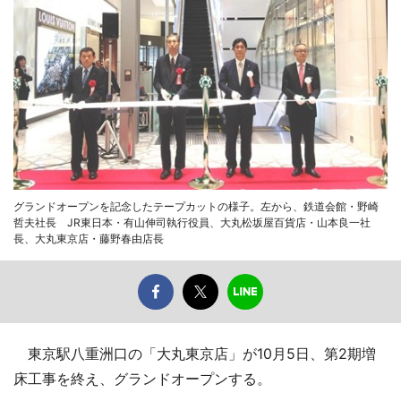
グランドオープンを記念したテープカットの様子。左から、鉄道会館・野崎
哲夫社長 JR東日本・有山伸司執行役員、大丸松坂屋百貨店・山本良一社
長、大丸東京店・藤野春由店長
東京駅八重洲口の「大丸東京店」が10月5日、第2期増
床工事を終え、グランドオープンする。