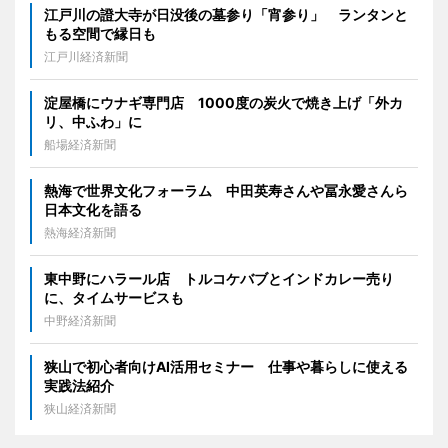
江戸川の證大寺が日没後の墓参り「宵参り」 ランタンと
もる空間で縁日も
江戸川経済新聞
淀屋橋にウナギ専門店 1000度の炭火で焼き上げ「外カ
リ、中ふわ」に
船場経済新聞
熱海で世界文化フォーラム 中田英寿さんや冨永愛さんら
日本文化を語る
熱海経済新聞
東中野にハラール店 トルコケバブとインドカレー売り
に、タイムサービスも
中野経済新聞
狭山で初心者向けAI活用セミナー 仕事や暮らしに使える
実践法紹介
狭山経済新聞