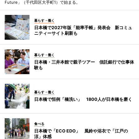
Future」（千代田区大手町1）で始まる。
暮らす・働く
日本橋で2027年版「能率手帳」発表会 新コミュ
ニティーサイト刷新も
暮らす・働く
日本橋・三井本館で親子ツアー 信託銀行で仕事体
験も
暮らす・働く
日本橋で恒例「橋洗い」 1800人が日本橋を磨く
食べる
日本橋で「ECO EDO」 風鈴や浴衣で「江戸の
涼」体感