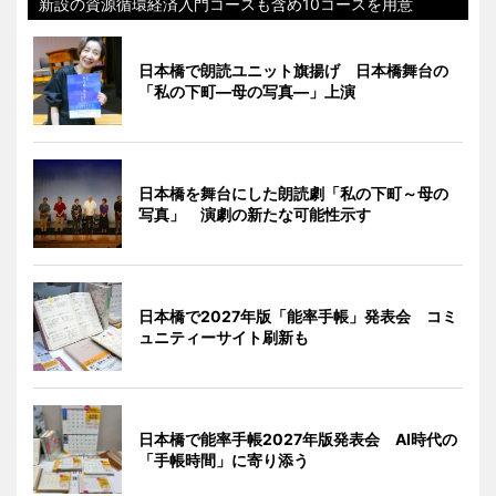
新設の資源循環経済入門コースも含め10コースを用意
日本橋で朗読ユニット旗揚げ 日本橋舞台の
「私の下町―母の写真―」上演
日本橋を舞台にした朗読劇「私の下町～母の
写真」 演劇の新たな可能性示す
日本橋で2027年版「能率手帳」発表会 コミ
ュニティーサイト刷新も
日本橋で能率手帳2027年版発表会 AI時代の
「手帳時間」に寄り添う