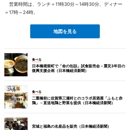
営業時間は、ランチ＝11時30分～14時30分、ディナー
＝17時～24時。
地図を見る
食べる
日本橋堀留町で「命の缶詰」試食販売会－震災3年目の
復興支援企画（日本橋経済新聞）
食べる
二重橋前に佐賀県三瀬村とのコラボ居酒屋「ふもと赤
鶏」－直送地鶏と野菜を提供（日本橋経済新聞）
宮城と福島の名産品を販売（日本橋経済新聞）