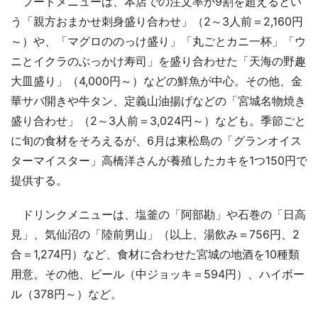
フードメニューは、本店での注文率が9割を超えるとい
う「親方おまかせ刺身盛り合わせ」（2～3人前＝2,160円
～）や、「マグロののっけ盛り」「丸ごとカニ一杯」「ウ
ニとイクラのぶっかけ寿司」を盛り合わせた「天海の野趣
大皿盛り」（4,000円～）などの鮮魚が中心。その他、金
華サバ開きや牛タン、定義山油揚げなどの「宮城名物焼き
盛り合わせ」（2～3人前＝3,024円～）なども。季節ごと
に旬の食材をそろえるが、6月は東松島の「グランオイス
ターマイスター」高橋洋さんが養殖したカキを1つ150円で
提供する。
ドリンクメニューは、塩釜の「阿部勘」や石巻の「日高
見」、気仙沼の「陸前男山」（以上、湯飲み＝756円、2
合＝1,274円）など、食材に合わせた宮城の地酒を10種類
用意。その他、ビール（中ジョッキ＝594円）、ハイボー
ル（378円～）など。