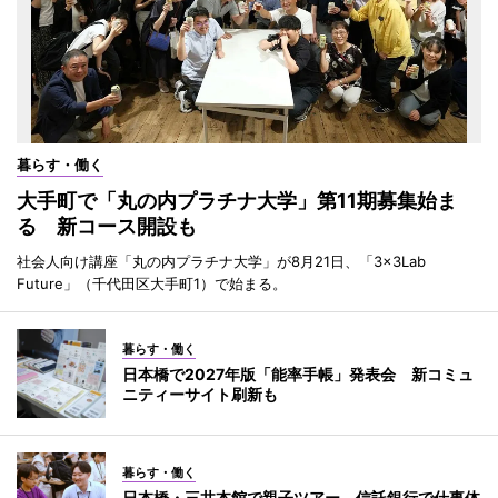
暮らす・働く
大手町で「丸の内プラチナ大学」第11期募集始ま
る 新コース開設も
社会人向け講座「丸の内プラチナ大学」が8月21日、「3×3Lab
Future」（千代田区大手町1）で始まる。
暮らす・働く
日本橋で2027年版「能率手帳」発表会 新コミュ
ニティーサイト刷新も
暮らす・働く
日本橋・三井本館で親子ツアー 信託銀行で仕事体