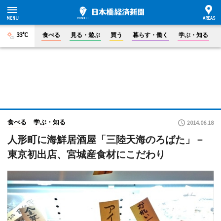
33°C
食べる
見る・遊ぶ
買う
暮らす・働く
学ぶ・知る
食べる
学ぶ・知る
2014.06.18
人形町に海鮮居酒屋「三陸天海のろばた」－
東京初出店、宮城産食材にこだわり