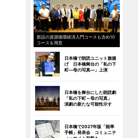
新設の資源循環経済入門コースも含め10
コースを用意
日本橋で朗読ユニット旗揚
げ 日本橋舞台の「私の下
町―母の写真―」上演
日本橋を舞台にした朗読劇
「私の下町～母の写真」
演劇の新たな可能性示す
日本橋で2027年版「能率
手帳」発表会 コミュニテ