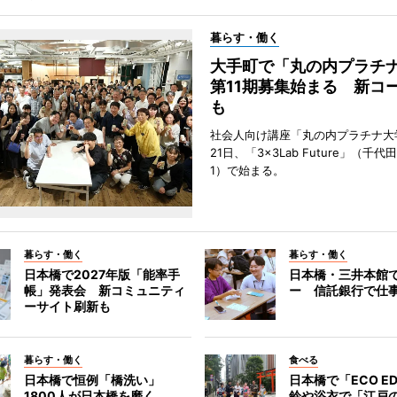
暮らす・働く
大手町で「丸の内プラチ
第11期募集始まる 新コ
も
社会人向け講座「丸の内プラチナ大
21日、「3×3Lab Future」（千
1）で始まる。
暮らす・働く
暮らす・働く
日本橋で2027年版「能率手
日本橋・三井本館
帳」発表会 新コミュニティ
ー 信託銀行で仕
ーサイト刷新も
暮らす・働く
食べる
日本橋で恒例「橋洗い」
日本橋で「ECO E
1800人が日本橋を磨く
鈴や浴衣で「江戸