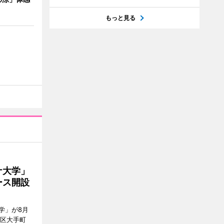
もっと見る
ナ大学」
ース開設
学」が8月
代田区大手町