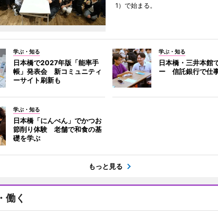
1）で始まる。
学ぶ・知る
学ぶ・知る
日本橋で2027年版「能率手
日本橋・三井本館
帳」発表会 新コミュニティ
ー 信託銀行で仕
ーサイト刷新も
学ぶ・知る
日本橋「にんべん」でかつお
節削り体験 老舗で和食の基
礎を学ぶ
もっと見る
・働く