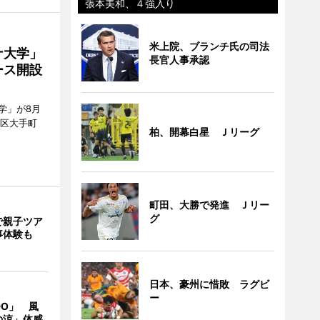
張本美和、４強入り
米上院、ブランチ氏の司法
ナ大学」
長官人事承認
ース開設
学」が8月
代田区大手町
柏、開幕白星 Ｊリーグ
町田、大勝で発進 Ｊリー
グ
で親子ツア
事体験も
日本、豪州に惜敗 ラグビ
ー
DO」 風
の涼」体感