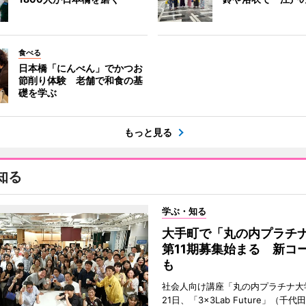
食べる
日本橋「にんべん」でかつお
節削り体験 老舗で和食の基
礎を学ぶ
もっと見る
知る
学ぶ・知る
大手町で「丸の内プラチ
第11期募集始まる 新コ
も
社会人向け講座「丸の内プラチナ大
21日、「3×3Lab Future」（千