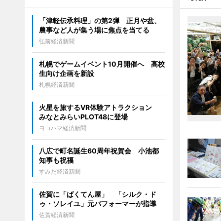
「津軽伝承料理」の第2弾 正月や盆、
農事など人が集う場に焦点を当てる
弘前経済新聞
札幌でゲームイベント10月開催へ 高校
生向け企画を新設
札幌経済新聞
火星を旅するVR体験アトラクション
みなとみらいPLOT48に登場
ヨコハマ経済新聞
八広で町名誕生60周年祝賀会 小池都
知事も祝福
すみだ経済新聞
佐賀に「ばくてん屋」 「シルク・ド
ゥ・ソレイユ」元パフォーマーが指導
佐賀経済新聞