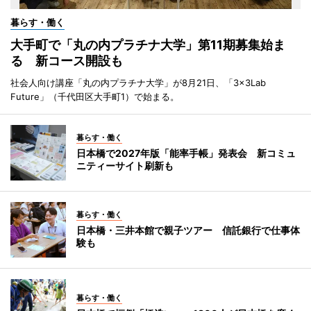
暮らす・働く
大手町で「丸の内プラチナ大学」第11期募集始ま
る 新コース開設も
社会人向け講座「丸の内プラチナ大学」が8月21日、「3×3Lab
Future」（千代田区大手町1）で始まる。
暮らす・働く
日本橋で2027年版「能率手帳」発表会 新コミュ
ニティーサイト刷新も
暮らす・働く
日本橋・三井本館で親子ツアー 信託銀行で仕事体
験も
暮らす・働く