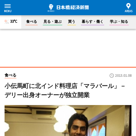
33°C
食べる
見る・遊ぶ
買う
暮らす・働く
学ぶ・知る
食べる
2013.01.08
小伝馬町に北インド料理店「マラバール」－
デリー出身オーナーが独立開業