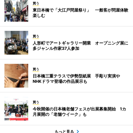
買う
東日本橋で「大江戸問屋祭り」 一般客が問屋体験
楽しむ
買う
人形町でアートギャラリー開業 オープニング展に
多ジャンル作家37人参加
買う
日本橋三重テラスで伊勢型紙展 手彫り実演や
NHKドラマ登場の作品展示も
買う
今秋開催の日本橋老舗フェスが出展募集開始 1カ
月展開の「老舗ウイーク」も
もっと見る