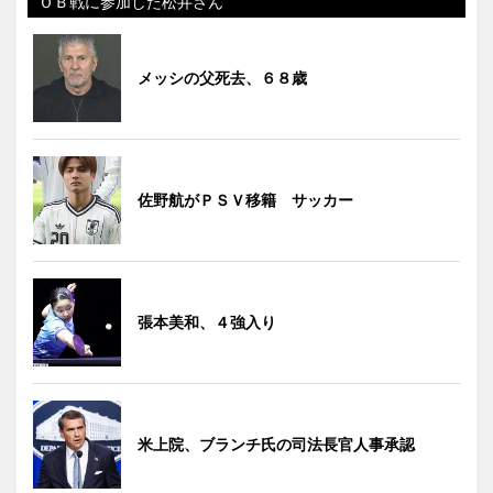
ＯＢ戦に参加した松井さん
メッシの父死去、６８歳
佐野航がＰＳＶ移籍 サッカー
張本美和、４強入り
米上院、ブランチ氏の司法長官人事承認