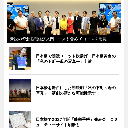
新設の資源循環経済入門コースも含め10コースを用意
日本橋で朗読ユニット旗揚げ 日本橋舞台の
「私の下町―母の写真―」上演
日本橋を舞台にした朗読劇「私の下町～母の
写真」 演劇の新たな可能性示す
日本橋で2027年版「能率手帳」発表会 コミ
ュニティーサイト刷新も